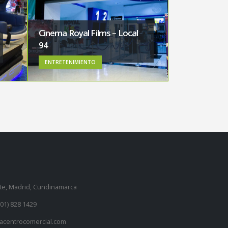
l Films – Local
Play Ground – Isla 16
IENTO
ENTRETENIMIENTO
Este, Madrid, Cundinamarca
601) 828 1429
acentrocomercial.com