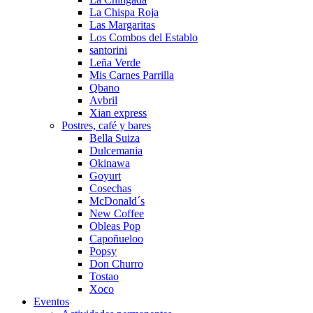
La Chispa Roja
Las Margaritas
Los Combos del Establo
santorini
Leña Verde
Mis Carnes Parrilla
Qbano
Avbril
Xian express
Postres, café y bares
Bella Suiza
Dulcemania
Okinawa
Goyurt
Cosechas
McDonald´s
New Coffee
Obleas Pop
Capoñueloo
Popsy
Don Churro
Tostao
Xoco
Eventos