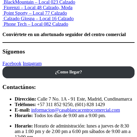
BlackMountain – Local 023
Calzado
Fiorenzi – Local 48
Calzado, Moda
Point Sporty – Local 77
Calzado
Calzado Glospa – Local 16
Calzado
Phone Tech – Local 082
Calzado
Conviértete en un afortunado seguidor del centro comercial
Síguenos
Facebook
Instagram
¿Como llegar?
Contactános:
Dirección:
Calle 7 No. 1A - 91 Este, Madrid, Cundinamarca
Teléfonos:
+57 311 852 9250, (601) 828 1429
E-mail:
informacion@casablancacentrocomercial.com
Horario:
Todos los días de 9:00 am a 9:00 pm.
Horario:
Horario de administración: lunes a jueves de 8:30
am a 1:00 pm y de 2:00 pm a 6:00 pm sábados de 9:00 am a
12:00 pm