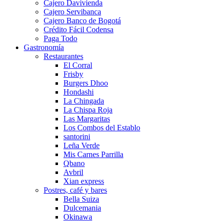
Cajero Davivienda
Cajero Servibanca
Cajero Banco de Bogotá
Crédito Fácil Codensa
Paga Todo
Gastronomía
Restaurantes
El Corral
Frisby
Burgers Dhoo
Hondashi
La Chingada
La Chispa Roja
Las Margaritas
Los Combos del Establo
santorini
Leña Verde
Mis Carnes Parrilla
Qbano
Avbril
Xian express
Postres, café y bares
Bella Suiza
Dulcemania
Okinawa