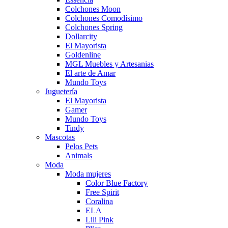
Colchones Moon
Colchones Comodísimo
Colchones Spring
Dollarcity
El Mayorista
Goldenline
MGL Muebles y Artesanias
El arte de Amar
Mundo Toys
Juguetería
El Mayorista
Gamer
Mundo Toys
Tindy
Mascotas
Pelos Pets
Animals
Moda
Moda mujeres
Color Blue Factory
Free Spirit
Coralina
ELA
Lili Pink