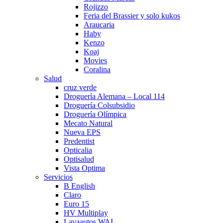
Rojizzo
Feria del Brassier y solo kukos
Araucaria
Haby
Kenzo
Koaj
Movies
Coralina
Salud
cruz verde
Droguería Alemana – Local 114
Droguería Colsubsidio
Droguería Olímpica
Mecato Natural
Nueva EPS
Predentist
Opticalia
Optisalud
Vista Optima
Servicios
B English
Claro
Euro 15
HV Multiplay
Lavaautos WAI