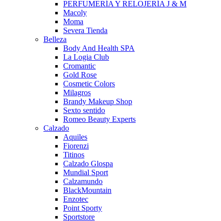
PERFUMERÍA Y RELOJERÍA J & M
Macoly
Moma
Severa Tienda
Belleza
Body And Health SPA
La Logia Club
Cromantic
Gold Rose
Cosmetic Colors
Milagros
Brandy Makeup Shop
Sexto sentido
Romeo Beauty Experts
Calzado
Aquiles
Fiorenzi
Titinos
Calzado Glospa
Mundial Sport
Calzamundo
BlackMountain
Enzotec
Point Sporty
Sportstore