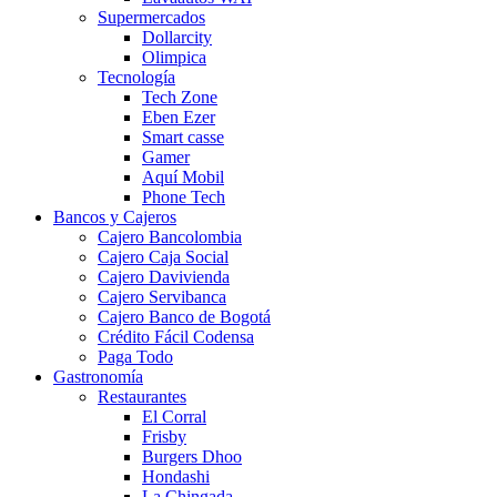
Supermercados
Dollarcity
Olimpica
Tecnología
Tech Zone
Eben Ezer
Smart casse
Gamer
Aquí Mobil
Phone Tech
Bancos y Cajeros
Cajero Bancolombia
Cajero Caja Social
Cajero Davivienda
Cajero Servibanca
Cajero Banco de Bogotá
Crédito Fácil Codensa
Paga Todo
Gastronomía
Restaurantes
El Corral
Frisby
Burgers Dhoo
Hondashi
La Chingada