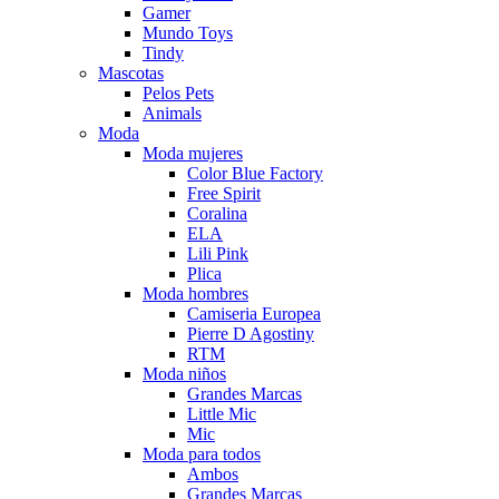
Gamer
Mundo Toys
Tindy
Mascotas
Pelos Pets
Animals
Moda
Moda mujeres
Color Blue Factory
Free Spirit
Coralina
ELA
Lili Pink
Plica
Moda hombres
Camiseria Europea
Pierre D Agostiny
RTM
Moda niños
Grandes Marcas
Little Mic
Mic
Moda para todos
Ambos
Grandes Marcas