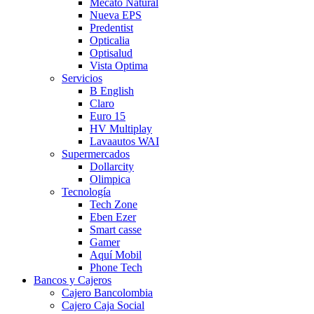
Mecato Natural
Nueva EPS
Predentist
Opticalia
Optisalud
Vista Optima
Servicios
B English
Claro
Euro 15
HV Multiplay
Lavaautos WAI
Supermercados
Dollarcity
Olimpica
Tecnología
Tech Zone
Eben Ezer
Smart casse
Gamer
Aquí Mobil
Phone Tech
Bancos y Cajeros
Cajero Bancolombia
Cajero Caja Social