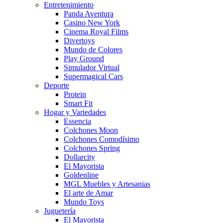
Entretenimiento
Panda Aventura
Casino New York
Cinema Royal Films
Divertoys
Mundo de Colores
Play Ground
Simulador Virtual
Supermagical Cars
Deporte
Protein
Smart Fit
Hogar y Variedades
Essencia
Colchones Moon
Colchones Comodísimo
Colchones Spring
Dollarcity
El Mayorista
Goldenline
MGL Muebles y Artesanias
El arte de Amar
Mundo Toys
Juguetería
El Mayorista