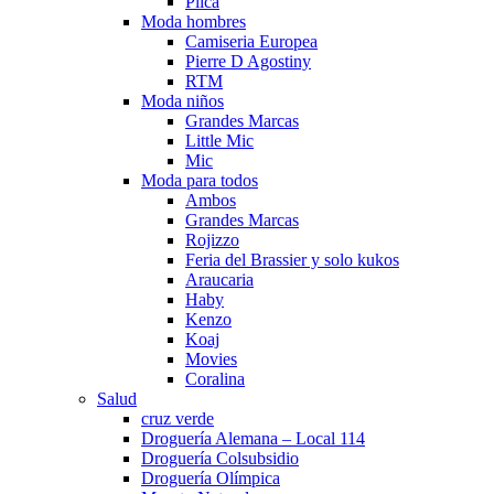
Plica
Moda hombres
Camiseria Europea
Pierre D Agostiny
RTM
Moda niños
Grandes Marcas
Little Mic
Mic
Moda para todos
Ambos
Grandes Marcas
Rojizzo
Feria del Brassier y solo kukos
Araucaria
Haby
Kenzo
Koaj
Movies
Coralina
Salud
cruz verde
Droguería Alemana – Local 114
Droguería Colsubsidio
Droguería Olímpica