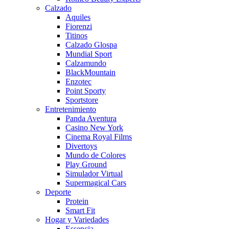
Calzado
Aquiles
Fiorenzi
Titinos
Calzado Glospa
Mundial Sport
Calzamundo
BlackMountain
Enzotec
Point Sporty
Sportstore
Entretenimiento
Panda Aventura
Casino New York
Cinema Royal Films
Divertoys
Mundo de Colores
Play Ground
Simulador Virtual
Supermagical Cars
Deporte
Protein
Smart Fit
Hogar y Variedades
Essencia