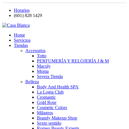
Horarios
(601) 828 1429
Home
Servicios
Tiendas
Accesorios
Totto
PERFUMERÍA Y RELOJERÍA J & M
Macoly
Moma
Severa Tienda
Belleza
Body And Health SPA
La Logia Club
Cromantic
Gold Rose
Cosmetic Colors
Milagros
Brandy Makeup Shop
Sexto sentido
Romeo Beauty Experts