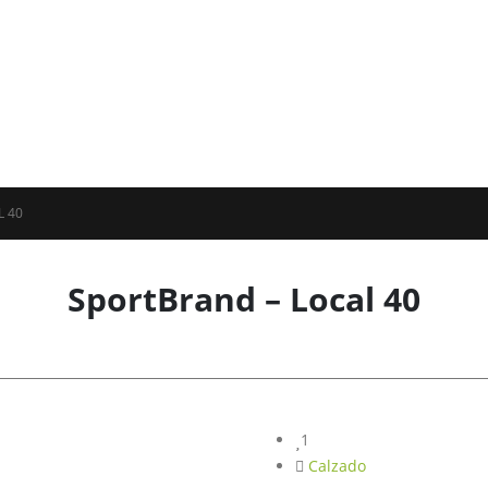
L 40
SportBrand – Local 40
1
Calzado