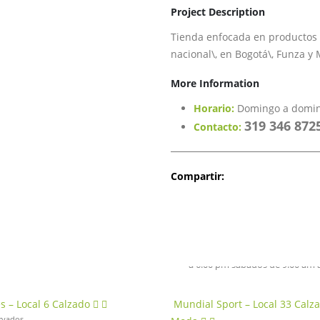
Project
Description
Tienda enfocada en productos d
nacional\, en Bogotá\, Funza y
More Information
Horario:
Domingo a domin
CONTACTÁNOS:
¿Como llegar?
319 346 872
Contacto:
Dirección:
Calle 7 No. 1A - 91
Teléfonos:
+57 311 852 9250, (
Compartir:
E-mail:
informacion@casablan
Horario:
Todos los días de 9:0
Horario:
Horario de administra
a 6:00 pm sábados de 9:00 am 
s – Local 6
Calzado
Mundial Sport – Local 33
Calza
rvados