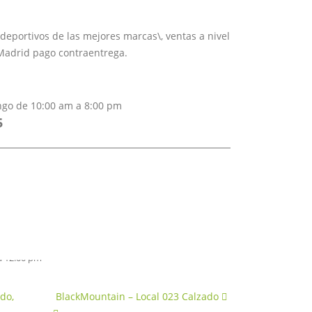
eportivos de las mejores marcas\, ventas a nivel
 Madrid pago contraentrega.
go de 10:00 am a 8:00 pm
5
 Este, Madrid, Cundinamarca
601) 828 1429
cacentrocomercial.com
0 am a 9:00 pm.
ción: lunes a jueves de 8:30 am a 1:00 pm y de 2:00 pm
a 12:00 pm
do,
BlackMountain – Local 023
Calzado
Sportstore –