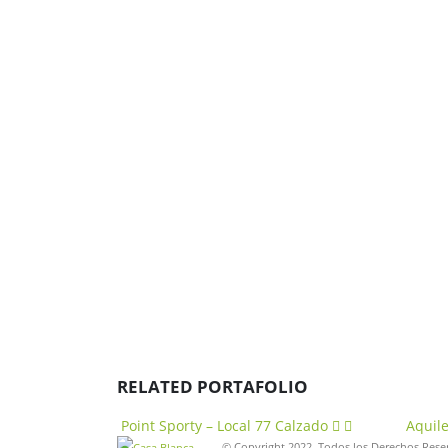
Conviértete en un afortunado seguidor del centro
comercial
SÍGUENOS
RELATED
PORTAFOLIO
Point Sporty – Local 77
Calzado
Aquile
© Copyright 2022. Todos los Derechos Rese