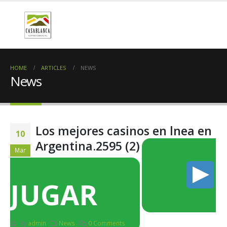
HOME
ARTICLES
NEWS
News
Los mejores casinos en lnea en
10
Argentina.2595 (2)
Mar
JUGAR
Los mejores casinos en línea en Argentina
...
By
admin
News
0 Comments