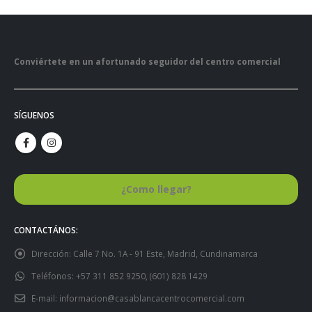
Conviértete en un afortunado seguidor del centro comercial
SÍGUENOS
¿Como llegar?
CONTACTÁNOS:
Dirección:
Calle 7 No. 1A - 91 Este, Madrid, Cundinamarca
Teléfonos:
+57 311 852 9250, (601) 828 1429
E-mail:
informacion@casablancacentrocomercial.com