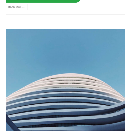
READ MORE...