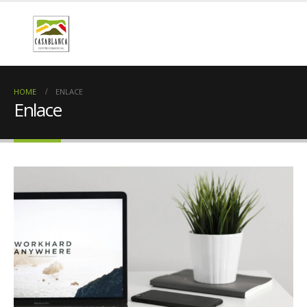
HOME
ENLACE
Enlace