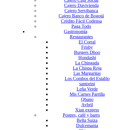
Cajero Caja Social
Cajero Davivienda
Cajero Servibanca
Cajero Banco de Bogotá
Crédito Fácil Codensa
Paga Todo
Gastronomía
Restaurantes
El Corral
Frisby
Burgers Dhoo
Hondashi
La Chingada
La Chispa Roja
Las Margaritas
Los Combos del Establo
santorini
Leña Verde
Mis Carnes Parrilla
Qbano
Avbril
Xian express
Postres, café y bares
Bella Suiza
Dulcemania